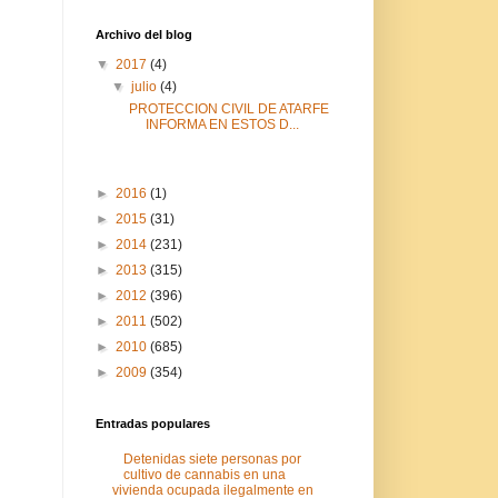
Archivo del blog
▼
2017
(4)
▼
julio
(4)
PROTECCION CIVIL DE ATARFE
INFORMA EN ESTOS D...
►
2016
(1)
►
2015
(31)
►
2014
(231)
►
2013
(315)
►
2012
(396)
►
2011
(502)
►
2010
(685)
►
2009
(354)
Entradas populares
Detenidas siete personas por
cultivo de cannabis en una
vivienda ocupada ilegalmente en