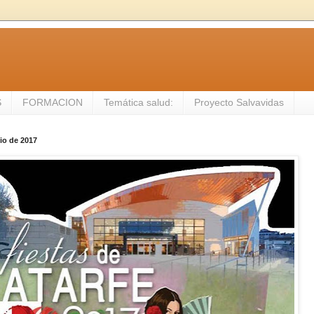
S
FORMACION
Temática salud:
Proyecto Salvavidas
lio de 2017