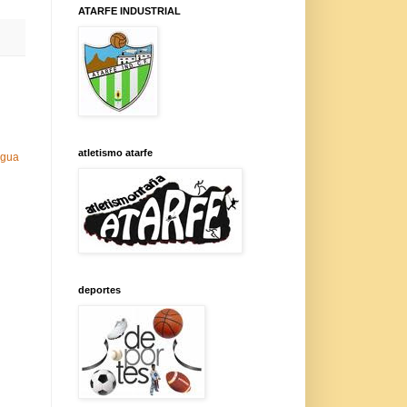
ATARFE INDUSTRIAL
atletismo atarfe
igua
deportes