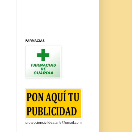
FARMACIAS
proteccioncivildeatarfe@gmail.com