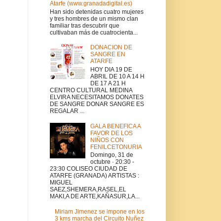
Atarfe (www.granadadigital.es)
Han sido detenidas cuatro mujeres
y tres hombres de un mismo clan
familiar tras descubrir que
cultivaban más de cuatrocienta...
DONACION DE
SANGRE EN
ATARFE
HOY DIA 19 DE
ABRIL DE 10 A 14 H
DE 17 A 21 H
CENTRO CULTURAL MEDINA
ELVIRA NECESITAMOS DONATES
DE SANGRE DONAR SANGRE ES
REGALAR ...
GALA BENEFICA A
FAVOR DE LOS
NIÑOS CON
FENILCETONURIA
Domingo, 31 de
octubre · 20:30 -
23:30 COLISEO CIUDAD DE
ATARFE (GRANADA) ARTISTAS :
MIGUEL
SAEZ,SHEMERA,RASEL,EL
MAKI,A DE ARTE,KAÑASUR,LA...
Miriam Jimenez se impone en los
3 kms marcha del Circuito Nuñez