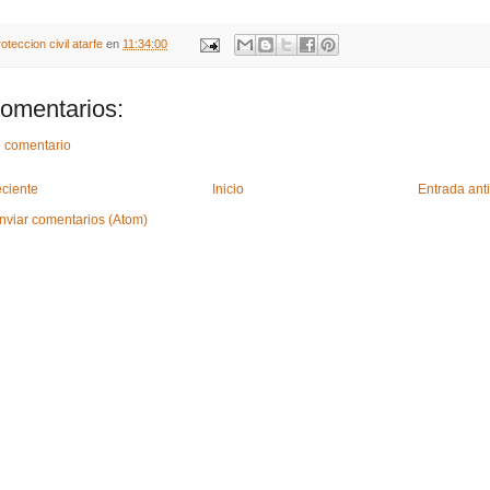
oteccion civil atarfe
en
11:34:00
omentarios:
n comentario
eciente
Inicio
Entrada ant
nviar comentarios (Atom)